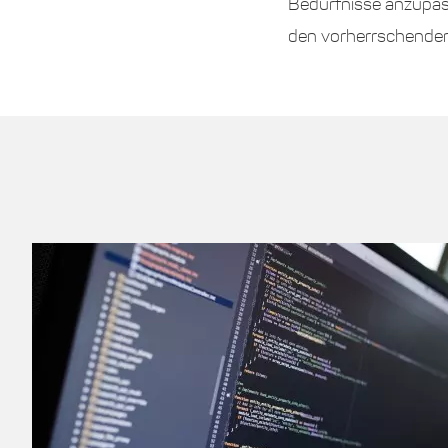
Bedürfnisse anzupass
den vorherrschenden 