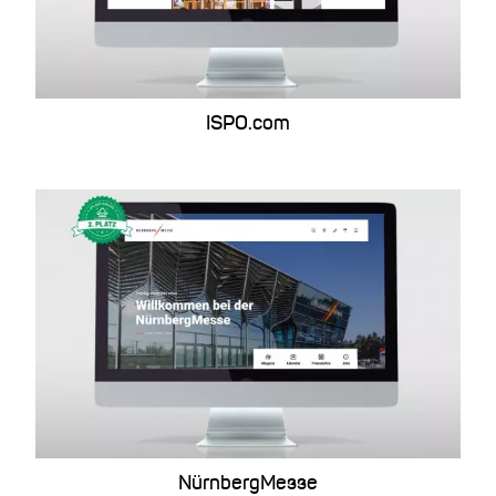
ISPO.com
NürnbergMesse