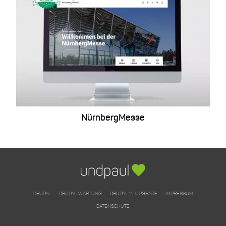
NürnbergMesse
DRUPAL
DRUPAL-WARTUNG
DRUPAL-11-UPGRADE
IMPRESSUM
DATENSCHUTZ